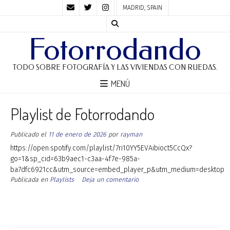
MADRID, SPAIN
Fotorrodando
TODO SOBRE FOTOGRAFÍA Y LAS VIVIENDAS CON RUEDAS.
MENÚ
Playlist de Fotorrodando
Publicado el
11 de enero de 2026
por
rayman
https://open.spotify.com/playlist/7ri10YY5EVAibioct5CcQx?
go=1&sp_cid=63b9aec1-c3aa-4f7e-985a-
ba7dfc6921cc&utm_source=embed_player_p&utm_medium=desktop
Publicada en
Playlists
Deja un comentario