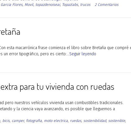
 Garcia Flores
,
Movil
,
topazdenoiseai
,
Topazlabs
,
trucos
2 Comentarios
retaña
on esta macarrónica frase comienza el libro sobre Bretaña que compré 
s un error tipográfico, pero es cierto:
...Seguir leyendo
extra para tu vivienda con ruedas
d pero nuestros vehículos vivienda usan combustibles tradicionales.
retando y la ciencia vaya avanzando, es posible que lleguemos a
a
,
bicis
,
camper
,
fotografia
,
moto electrica
,
ruedas
,
sostenibilidad
,
sostenible
,