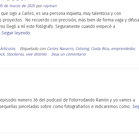
15 de marzo de 2025
por
rayman
que sigo a Carles, es una persona inquieta, muy talentosa y con
 proyectos. No recuerdo con precisión, más bien de forma vaga y difus
mo llegó a mí este fotógrafo. Seguramente cuando empecé a
...Seguir leyendo
Artículos
Etiquetado con
Carles Navarro
,
Coliving
,
Costa Rica
,
emprendedor
,
ock
,
Stockeros
,
vive distinto
Deja un comentario
el episodio numero 36 del podcast de Fotorrodando Ramón y yo vamos a
s pequeñas pinceladas sobre como fotografiarlos e indicaremos como
...Se