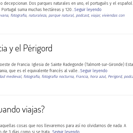
o no decepcionan. Dos parques naturales en uno, el portugués y el español.
y Portugal suma muchas hectáreas y 120
...Seguir leyendo
avana
,
fotografia
,
naturaleza
,
parque natural
,
podcast
,
viajar
,
viviendas con
ia y el Périgord
oeste de Francia. Iglesia de Sainte Radegonde (Talmont-sur-Gironde) Esta
nia, que es el equivalente francés al valle
...Seguir leyendo
dad medieval
,
fotografia
,
fotografia nocturna
,
Francia
,
hora azul
,
Perigord
,
podc
cuando viajas?
aquellas cosas que nos llevaremos para así no olvidarnos de nada. A
to de 3 días como si se trata
...Seguir leyendo