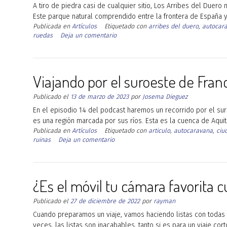
A tiro de piedra casi de cualquier sitio, Los Arribes del Duer
Este parque natural comprendido entre la frontera de España 
Publicada en
Artículos
Etiquetado con
arribes del duero
,
autocar
ruedas
Deja un comentario
Viajando por el suroeste de Franc
Publicado el
13 de marzo de 2023
por
Josema Dieguez
En el episodio 14 del podcast haremos un recorrido por el sur
es una región marcada por sus ríos. Esta es la cuenca de Aquita
Publicada en
Artículos
Etiquetado con
articulo
,
autocaravana
,
ciu
ruinas
Deja un comentario
¿Es el móvil tu cámara favorita 
Publicado el
27 de diciembre de 2022
por
rayman
Cuando preparamos un viaje, vamos haciendo listas con todas 
veces, las listas son inacabables, tanto si es para un viaje cor