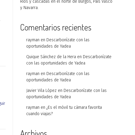
Ríos y cascadas en el norte de Burgos, País Vasco
y Navarra.
a
Comentarios recientes
rayman
en
Descarbonízate con las
oportunidades de Yadea
Quique Sánchez de la Hera
en
Descarbonízate
con las oportunidades de Yadea
rayman
en
Descarbonízate con las
oportunidades de Yadea
Javier Vila López
en
Descarbonízate con las
oportunidades de Yadea
guir
rayman
en
¿Es el móvil tu cámara favorita
cuando viajas?
Archivos