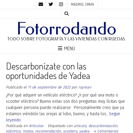
MADRID, SPAIN
Fotorrodando
TODO SOBRE FOTOGRAFÍA Y LAS VIVIENDAS CON RUEDAS.
MENÚ
Descarbonízate con las
oportunidades de Yadea
Publicado el
11 de septiembre de 2023
por
rayman
¿Por qué adquirir un vehículo eléctrico? ¿Y por qué una moto o
scooter eléctrico? Bueno estas son dos preguntas muy lícitas que
cualquier persona puede realizarse. Personalmente creo que ya
estamos viéndole las orejas al lobo, bueno, y hasta los
...Seguir
leyendo
Publicada en
Artículos
Etiquetado con
articulo
,
descarbonización
,
eléctrico
,
motos
,
recomendación
,
scooters
,
yadea
4 Comentarios