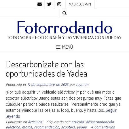
MADRID, SPAIN
Fotorrodando
TODO SOBRE FOTOGRAFÍA Y LAS VIVIENDAS CON RUEDAS.
MENÚ
Descarbonízate con las
oportunidades de Yadea
Publicado el
11 de septiembre de 2023
por
rayman
¿Por qué adquirir un vehículo eléctrico? ¿Y por qué una moto o
scooter eléctrico? Bueno estas son dos preguntas muy lícitas que
cualquier persona puede realizarse. Personalmente creo que ya
estamos viéndole las orejas al lobo, bueno, y hasta los
...Seguir
leyendo
Publicada en
Artículos
Etiquetado con
articulo
,
descarbonización
,
eléctrico
,
motos
,
recomendación
,
scooters
,
yadea
4 Comentarios