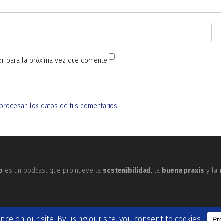
r para la próxima vez que comente.
rocesan los datos de tus comentarios.
o
es un podcast que promueve la
sostenibilidad
, la
buena praxis
y la