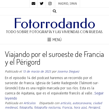
MADRID, SPAIN
Fotorrodando
TODO SOBRE FOTOGRAFÍA Y LAS VIVIENDAS CON RUEDAS.
MENÚ
Viajando por el suroeste de Francia
y el Périgord
Publicado el
13 de marzo de 2023
por
Josema Dieguez
En el episodio 14 del podcast haremos un recorrido por el
suroeste de Francia. Iglesia de Sainte Radegonde (Talmont-sur-
Gironde) Esta es una región marcada por sus ríos. Esta es la
cuenca de Aquitania, que es el equivalente francés al valle
...Seguir
leyendo
Publicada en
Artículos
Etiquetado con
articulo
,
autocaravana
,
ciudad
medieval
,
fotografia
,
fotografia nocturna
,
Francia
,
hora azul
,
Perigord
,